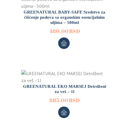
GREENATURAL BABY-SAFE Sredstvo za
čišćenje podova sa organskim esencijalnim
uljima – 500ml
480.00
RSD
GREENATURAL EKO MARSEJ Detrdžent
za veš – 1l
885.00
RSD