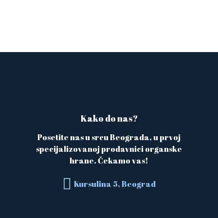
Kako do nas?
Posetite nas u srcu Beograda, u prvoj
specijalizovanoj prodavnici organske
hrane. Čekamo vas!
Kursulina 5, Beograd