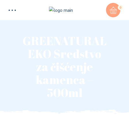
0
GREENATURAL
EKO Sredstvo
za čišćenje
kamenca –
500ml