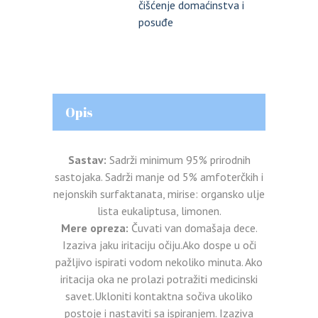
čišćenje domaćinstva i
posuđe
Opis
Sastav:
Sadrži minimum 95% prirodnih
sastojaka. Sadrži manje od 5% amfoterčkih i
nejonskih surfaktanata, mirise: organsko ulje
lista eukaliptusa, limonen.
Mere opreza:
Čuvati van domašaja dece.
Izaziva jaku iritaciju očiju.Ako dospe u oči
pažljivo ispirati vodom nekoliko minuta. Ako
iritacija oka ne prolazi potražiti medicinski
savet.Ukloniti kontaktna sočiva ukoliko
postoje i nastaviti sa ispiranjem. Izaziva