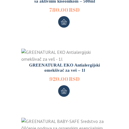
sa aktivnim kiseonikom – 500ml
780.00
RSD
GREENATURAL EKO Antialergijski
omekšivač za veš – 1l
920.00
RSD