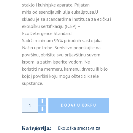
staklo i kuhinjske aparate. Prijatan
miris od esencijalnih ulja eukaliptusa.U
skladu je sa standardima Instituta za etičku i
ekološku sertifikaciju (ICEA) –
EcoDetergence Standard.
Sadrži minimum 95% prirodnih sastojaka.
Način upotrebe: Sredstvo poprskajte na
površinu, obrišite svu prljavštinu suvom
krpom, a zatim isperite vodom. Ne
koristiti na mermeru, kamenu, drvetu ili bilo
kojoj površini koju mogu oštetiti kisele
supstance.
GREENATURAL EKO Sredstvo za čišćenje ka
DODAJ U KORPU
Kategorija:
Ekološka sredstva za