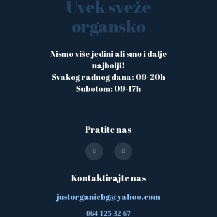
Uvek sveže
organsko
Nismo više jedini ali smo i dalje
najbolji!
Svakog radnog dana: 09-20h
Subotom: 09-17h
Pratite nas
Kontaktirajte nas
justorganicbg@yahoo.com
064 125 32 67