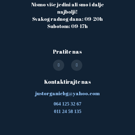
Nismo više jedini ali smo i dalje
najbolji!
Svakog radnog dana: 09-20h
Subotom: 09-17h
Pratite nas
Kontaktirajte nas
justorganicbg@yahoo.com
064 125 32 67
011 24 58 135