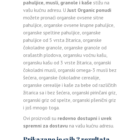
pahuljice, musli, granole i kaše
stižu na
vašu kućnu adresu. U
Just Organic ponudi
možete pronaći organske ovsene sitne
pahuljice, organske ovsene krupne pahuljice,
organske speltine pahuljice, organske
pahuljice od 5 vrsta žitarica, organske
čokoladne granole, organske granole od
orašastih plodova, organsku voćnu kašu,
organsku kašu od 3 vrste žitarica, organski
čokoladni musli, organski omega-3 musli bez
šećera, organske čokoladne cerealije,
organske cerealije i kaše za bebe od različitih
žitarica sa i bez šećera, organski pirinčani griz,
organski griz od spelte, organski pšenični griz
i još mnogo toga.
Ovi proizvodi su
redovno dostupni i uvek
spremni za dostavu
na vašu kućnu adresu.
Prikazano je svih 2 rezultata