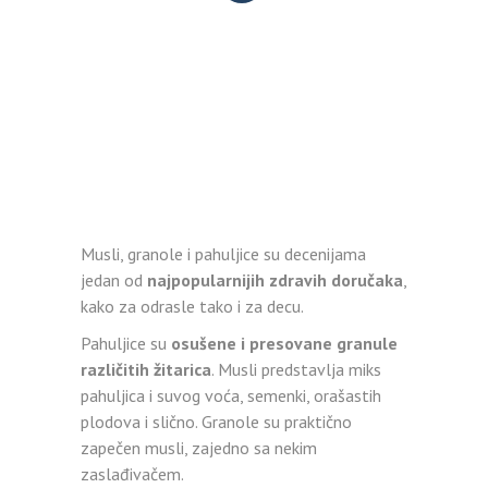
Musli, granole i pahuljice su decenijama
jedan od
najpopularnijih zdravih doručaka
,
kako za odrasle tako i za decu.
Pahuljice su
osušene i presovane granule
različitih žitarica
. Musli predstavlja miks
pahuljica i suvog voća, semenki, orašastih
plodova i slično. Granole su praktično
zapečen musli, zajedno sa nekim
zaslađivačem.