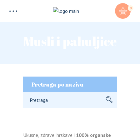
0
Musli i pahuljice
Pretraga po nazivu
Search
for:
Ukusne, zdrave, hrskave i
100% organske