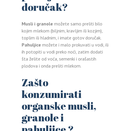
doručak?
Musli i granole
možete samo preliti bilo
kojim mlekom (biljnim, kravljim ili kozjim),
toplim ili hladnim, i imate gotov doručak.
Pahuljice
možete i malo prokuvati u vodi, ili
ih potopiti u vodi preko noći, zatim dodati
šta želite od voća, semenki i orašastih
plodova i onda preliti mlekom.
Zašto
konzumirati
organske musli,
granole i
pahuljice ?