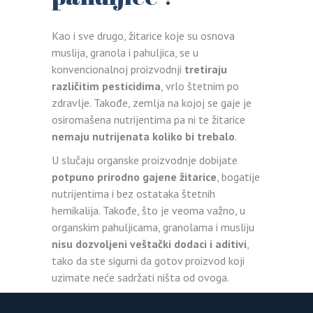
Kao i sve drugo, žitarice koje su osnova
muslija, granola i pahuljica, se u
konvencionalnoj proizvodnji
tretiraju
različitim pesticidima
, vrlo štetnim po
zdravlje. Takođe, zemlja na kojoj se gaje je
osiromašena nutrijentima pa ni te žitarice
nemaju nutrijenata koliko bi trebalo
.
U slučaju organske proizvodnje dobijate
potpuno prirodno gajene žitarice
, bogatije
nutrijentima i bez ostataka štetnih
hemikalija. Takođe, što je veoma važno, u
organskim pahuljicama, granolama i musliju
nisu dozvoljeni veštački dodaci i aditivi
,
tako da ste sigurni da gotov proizvod koji
uzimate neće sadržati ništa od ovoga.