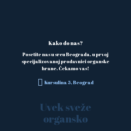
Kako do nas?
Posetite nas u srcu Beograda, u prvoj
specijalizovanoj prodavnici organske
hrane. Čekamo vas!
Kursulina 5, Beograd
Uvek sveže
organsko