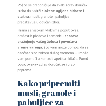
Pošto se preporučuje da svaki zdrav doručak
treba da sadrži
složene ugljene hidrate i
vlakna
, musli, granole i pahuljice
predstavljaju odličan izbor.
Hrana sa visokim vlaknima poput ovsa,
orašastih plodova i semenki
usporava
pražnjenje vašeg želuca i povećava
vreme varenja
, što vam može pomoći da se
osećate sito tokom dužeg vremena – i može
vam pomoći u kontroli apetita i kilaže. Pored
toga, ovakav zdrav doručak se i brzo
priprema.
Kako pripremiti
musli, granole i
pahuljice za