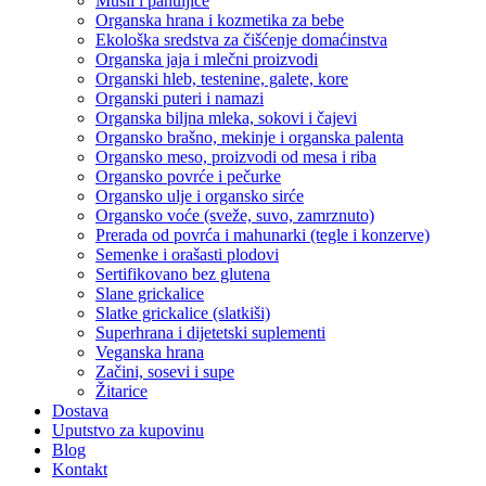
Musli i pahuljice
Organska hrana i kozmetika za bebe
Ekološka sredstva za čišćenje domaćinstva
Organska jaja i mlečni proizvodi
Organski hleb, testenine, galete, kore
Organski puteri i namazi
Organska biljna mleka, sokovi i čajevi
Organsko brašno, mekinje i organska palenta
Organsko meso, proizvodi od mesa i riba
Organsko povrće i pečurke
Organsko ulje i organsko sirće
Organsko voće (sveže, suvo, zamrznuto)
Prerada od povrća i mahunarki (tegle i konzerve)
Semenke i orašasti plodovi
Sertifikovano bez glutena
Slane grickalice
Slatke grickalice (slatkiši)
Superhrana i dijetetski suplementi
Veganska hrana
Začini, sosevi i supe
Žitarice
Dostava
Uputstvo za kupovinu
Blog
Kontakt