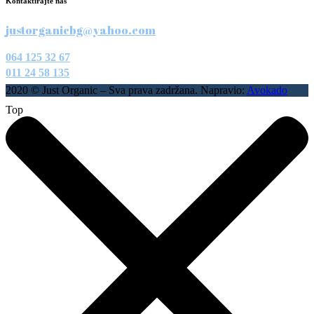
Kontaktirajte nas
justorganicbg@yahoo.com
064 125 32 67
011 24 58 135
2020 © Just Organic – Sva prava zadržana. Napravio:
Avokado
Top