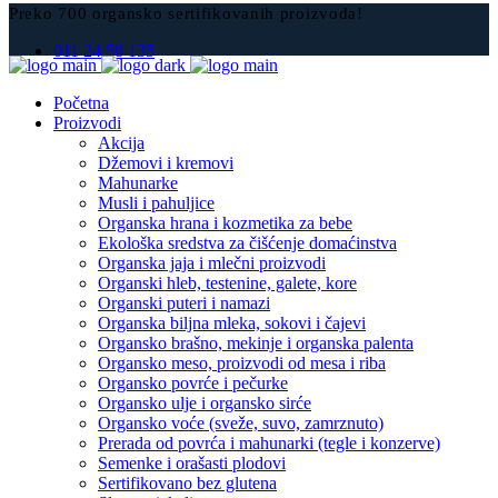
Preko 700 organsko sertifikovanih proizvoda!
011 24 58 135
Početna
Proizvodi
Akcija
Džemovi i kremovi
Mahunarke
Musli i pahuljice
Organska hrana i kozmetika za bebe
Ekološka sredstva za čišćenje domaćinstva
Organska jaja i mlečni proizvodi
Organski hleb, testenine, galete, kore
Organski puteri i namazi
Organska biljna mleka, sokovi i čajevi
Organsko brašno, mekinje i organska palenta
Organsko meso, proizvodi od mesa i riba
Organsko povrće i pečurke
Organsko ulje i organsko sirće
Organsko voće (sveže, suvo, zamrznuto)
Prerada od povrća i mahunarki (tegle i konzerve)
Semenke i orašasti plodovi
Sertifikovano bez glutena