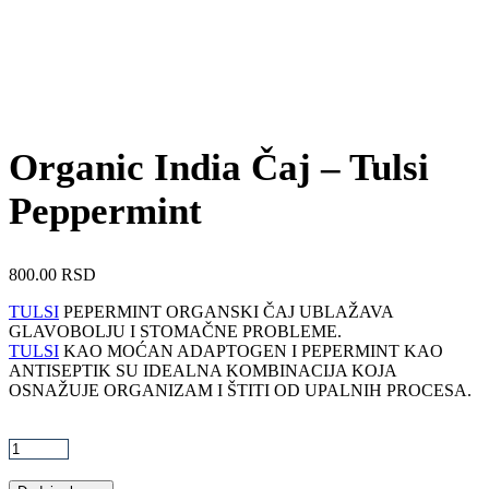
Organic India Čaj – Tulsi
Peppermint
800.00
RSD
TULSI
PEPERMINT ORGANSKI ČAJ UBLAŽAVA
GLAVOBOLJU I STOMAČNE PROBLEME.
TULSI
KAO MOĆAN ADAPTOGEN I PEPERMINT KAO
ANTISEPTIK SU IDEALNA KOMBINACIJA KOJA
OSNAŽUJE ORGANIZAM I ŠTITI OD UPALNIH PROCESA.
Organic
India
Čaj
-