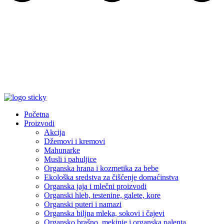
Početna
Proizvodi
Akcija
Džemovi i kremovi
Mahunarke
Musli i pahuljice
Organska hrana i kozmetika za bebe
Ekološka sredstva za čišćenje domaćinstva
Organska jaja i mlečni proizvodi
Organski hleb, testenine, galete, kore
Organski puteri i namazi
Organska biljna mleka, sokovi i čajevi
Organsko brašno, mekinje i organska palenta