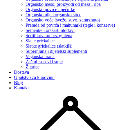
Organsko meso, proizvodi od mesa i riba
Organsko povrće i pečurke
Organsko ulje i organsko sirće
Organsko voće (sveže, suvo, zamrznuto)
Prerada od povrća i mahunarki (tegle i konzerve)
Semenke i orašasti plodovi
Sertifikovano bez glutena
Slane grickalice
Slatke grickalice (slatkiši)
Superhrana i dijetetski suplementi
Veganska hrana
Začini, sosevi i supe
Žitarice
Dostava
Uputstvo za kupovinu
Blog
Kontakt