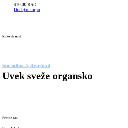
410.00
RSD
Dodaj u korpu
Kako do nas?
Posetite nas u srcu Beograda, u prvoj specijalizovanoj
prodavnici organske hrane. Čekamo vas!
Kursulina 5, Beograd
Uvek sveže organsko
Nismo više jedini ali smo i dalje najbolji!
Svakog radnog dana: 09-20h
Subotom: 09-17h
Pratite nas