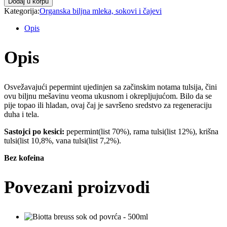
Dodaj u korpu
Tulsi
Kategorija:
Organska biljna mleka, sokovi i čajevi
Peppermint
quantity
Opis
Opis
Osvežavajući pepermint ujedinjen sa začinskim notama tulsija, čini
ovu biljnu mešavinu veoma ukusnom i okrepljujućom. Bilo da se
pije topao ili hladan, ovaj čaj je savršeno sredstvo za regeneraciju
duha i tela.
Sastojci po kesici:
pepermint(list 70%), rama tulsi(list 12%), krišna
tulsi(list 10,8%, vana tulsi(list 7,2%).
Bez kofeina
Povezani proizvodi