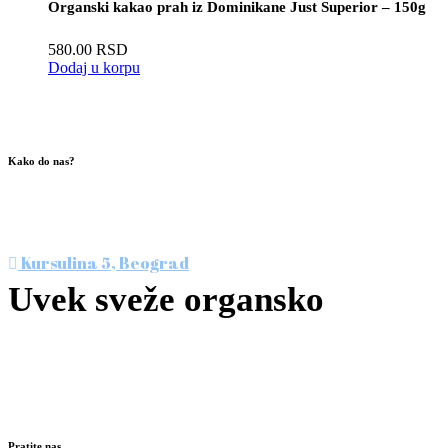
Organski kakao prah iz Dominikane Just Superior – 150g
580.00
RSD
Dodaj u korpu
Kako do nas?
Posetite nas u srcu Beograda, u prvoj specijalizovanoj
prodavnici organske hrane. Čekamo vas!
Kursulina 5, Beograd
Uvek sveže organsko
Nismo više jedini ali smo i dalje najbolji!
Svakog radnog dana: 09-20h
Subotom: 09-17h
Pratite nas