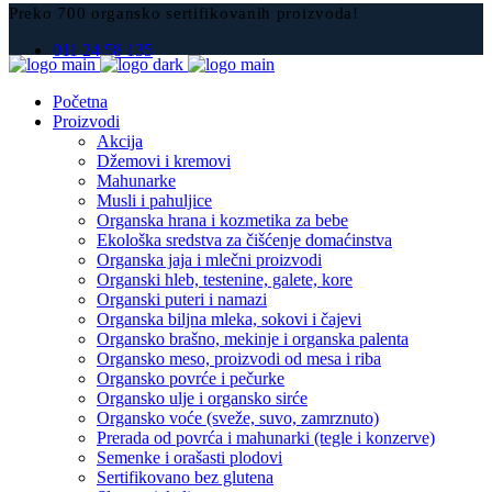
Preko 700 organsko sertifikovanih proizvoda!
011 24 58 135
Početna
Proizvodi
Akcija
Džemovi i kremovi
Mahunarke
Musli i pahuljice
Organska hrana i kozmetika za bebe
Ekološka sredstva za čišćenje domaćinstva
Organska jaja i mlečni proizvodi
Organski hleb, testenine, galete, kore
Organski puteri i namazi
Organska biljna mleka, sokovi i čajevi
Organsko brašno, mekinje i organska palenta
Organsko meso, proizvodi od mesa i riba
Organsko povrće i pečurke
Organsko ulje i organsko sirće
Organsko voće (sveže, suvo, zamrznuto)
Prerada od povrća i mahunarki (tegle i konzerve)
Semenke i orašasti plodovi
Sertifikovano bez glutena