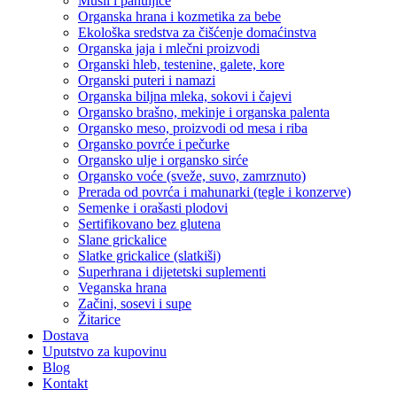
Musli i pahuljice
Organska hrana i kozmetika za bebe
Ekološka sredstva za čišćenje domaćinstva
Organska jaja i mlečni proizvodi
Organski hleb, testenine, galete, kore
Organski puteri i namazi
Organska biljna mleka, sokovi i čajevi
Organsko brašno, mekinje i organska palenta
Organsko meso, proizvodi od mesa i riba
Organsko povrće i pečurke
Organsko ulje i organsko sirće
Organsko voće (sveže, suvo, zamrznuto)
Prerada od povrća i mahunarki (tegle i konzerve)
Semenke i orašasti plodovi
Sertifikovano bez glutena
Slane grickalice
Slatke grickalice (slatkiši)
Superhrana i dijetetski suplementi
Veganska hrana
Začini, sosevi i supe
Žitarice
Dostava
Uputstvo za kupovinu
Blog
Kontakt