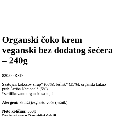
Organski čoko krem
veganski bez dodatog šećera
– 240g
820.00
RSD
Sastojci:
kokosov sirup* (60%), lešnik* (35%), organski kakao
prah Arriba Nacional* (5%).
*sertifikovano organski sastojci
Alergeni:
Sadrži jezgrasto voće (lešnik)
Neto količina:
300g
Proizvedeno u Republici Srbiji