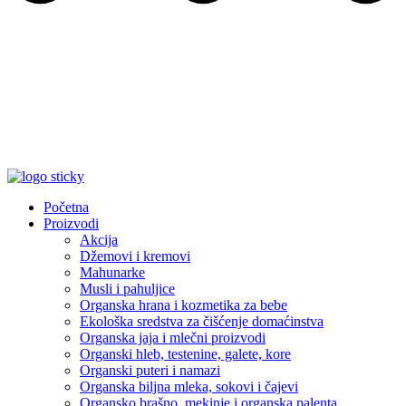
Početna
Proizvodi
Akcija
Džemovi i kremovi
Mahunarke
Musli i pahuljice
Organska hrana i kozmetika za bebe
Ekološka sredstva za čišćenje domaćinstva
Organska jaja i mlečni proizvodi
Organski hleb, testenine, galete, kore
Organski puteri i namazi
Organska biljna mleka, sokovi i čajevi
Organsko brašno, mekinje i organska palenta