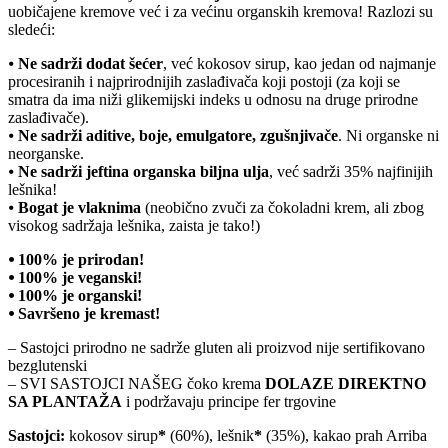
uobičajene kremove već i za većinu organskih kremova! Razlozi su
sledeći:
⦁
Ne sadrži dodat šećer
, već kokosov sirup, kao jedan od najmanje
procesiranih i najprirodnijih zaslađivača koji postoji (za koji se
smatra da ima niži glikemijski indeks u odnosu na druge prirodne
zaslađivače).
⦁
Ne sadrži aditive, boje, emulgatore, zgušnjivače
. Ni organske ni
neorganske.
⦁
Ne sadrži jeftina organska biljna ulja
, već sadrži 35% najfinijih
lešnika!
⦁
Bogat je vlaknima
(neobično zvuči za čokoladni krem, ali zbog
visokog sadržaja lešnika, zaista je tako!)
⦁ 100% je prirodan!
⦁ 100% je veganski!
⦁ 100% je organski!
⦁ Savršeno je kremast!
– Sastojci prirodno ne sadrže gluten ali proizvod nije sertifikovano
bezglutenski
– SVI SASTOJCI NAŠEG čoko krema
DOLAZE DIREKTNO
SA PLANTAŽA
i podržavaju principe fer trgovine
Sastojci:
kokosov sirup
*
(60%), lešnik
*
(35%), kakao prah Arriba