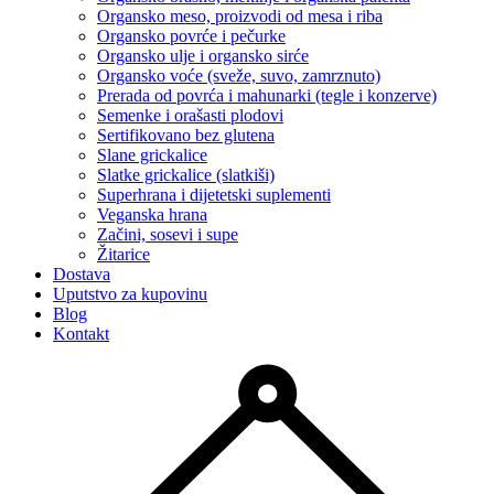
Organsko meso, proizvodi od mesa i riba
Organsko povrće i pečurke
Organsko ulje i organsko sirće
Organsko voće (sveže, suvo, zamrznuto)
Prerada od povrća i mahunarki (tegle i konzerve)
Semenke i orašasti plodovi
Sertifikovano bez glutena
Slane grickalice
Slatke grickalice (slatkiši)
Superhrana i dijetetski suplementi
Veganska hrana
Začini, sosevi i supe
Žitarice
Dostava
Uputstvo za kupovinu
Blog
Kontakt