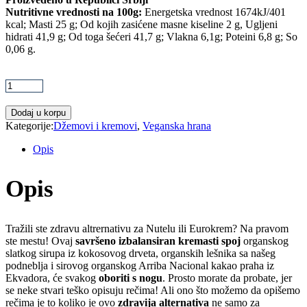
Nutritivne vrednosti na 100g:
Energetska vrednost 1674kJ/401
kcal; Masti 25 g; Od kojih zasićene masne kiseline 2 g, Ugljeni
hidrati 41,9 g; Od toga šećeri 41,7 g; Vlakna 6,1g; Poteini 6,8 g; So
0,06 g.
Organski
čoko
krem
veganski
Dodaj u korpu
bez
Kategorije:
Džemovi i kremovi
,
Veganska hrana
dodatog
šećera
Opis
-
240g
Opis
quantity
Tražili ste zdravu altrernativu za Nutelu ili Eurokrem? Na pravom
ste mestu! Ovaj
savršeno izbalansiran kremasti spoj
organskog
slatkog sirupa iz kokosovog drveta, organskih lešnika sa našeg
podneblja i sirovog organskog Arriba Nacional kakao praha iz
Ekvadora, će svakog
oboriti s nogu
. Prosto morate da probate, jer
se neke stvari teško opisuju rečima! Ali ono što možemo da opišemo
rečima je to koliko je ovo
zdravija alternativa
ne samo za