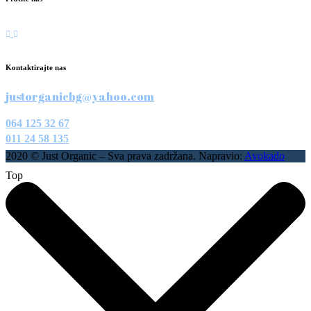
Kontaktirajte nas
justorganicbg@yahoo.com
064 125 32 67
011 24 58 135
2020 © Just Organic – Sva prava zadržana. Napravio:
Avokado
Top