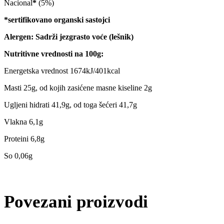
Nacional
*
(5%)
*sertifikovano organski sastojci
Alergen: Sadrži jezgrasto voće (lešnik)
Nutritivne vrednosti na 100g:
Energetska vrednost 1674kJ/401kcal
Masti 25g, od kojih zasićene masne kiseline 2g
Ugljeni hidrati 41,9g, od toga šećeri 41,7g
Vlakna 6,1g
Proteini 6,8g
So 0,06g
Povezani proizvodi