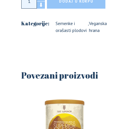
DODAJ U KORPU
Kategorije:
Semenke i
,
Veganska
orašasti plodovi
hrana
Povezani proizvodi