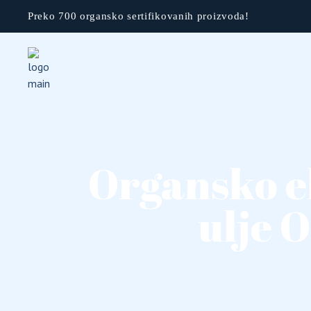
Preko 700 organsko sertifikovanih proizvoda!
Organsko e
ulje 