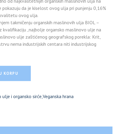
 od najkvalitetnijih organskih maslinovih ulja na
e pokazuju da je kiselost ovog ulja pri punjenju 0,16%
valitetu ovog ulja.
njem takmičenju organskih maslinovih ulja BIOL –
z kvalifikaciju „najbolje organsko maslinovo ulje na
inovo ulje zaštićenog geografskog porekla: Krit,
rvu nema industrijskih centara niti industrijskog
vičansko maslinovo ulje OLEUM CRETE - 500ml
U KORPU
 ulje i organsko sirće
,
Veganska hrana