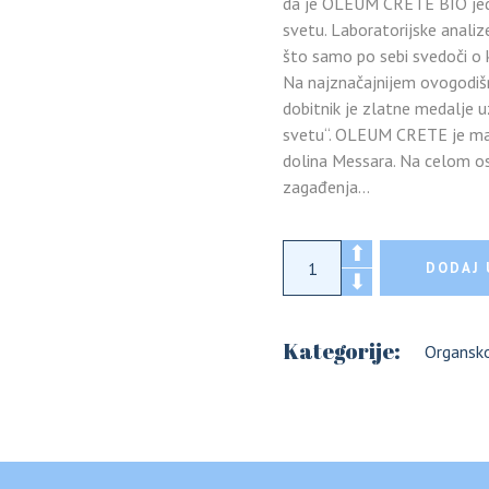
da je OLEUM CRETE BIO jedno
Žitarice
svetu. Laboratorijske analiz
što samo po sebi svedoči o k
Na najznačajnijem ovogodiš
dobitnik je zlatne medalje u
svetu“. OLEUM CRETE je masl
dolina Messara. Na celom ost
zagađenja…
Organsko ekstra de
DODAJ 
Kategorije:
Organsko