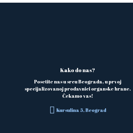
Kako do nas?
Posetite nas u srcu Beograda, u prvoj
specijalizovanoj prodavnici organske hrane.
Čekamo vas!
Kursulina 5, Beograd