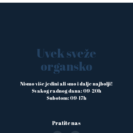
Uvek sveže
organsko
Nismo više jedini ali smo i dalje najbolji!
Svakog radnog dana: 09-20h
Subotom: 09-17h
Pratite nas