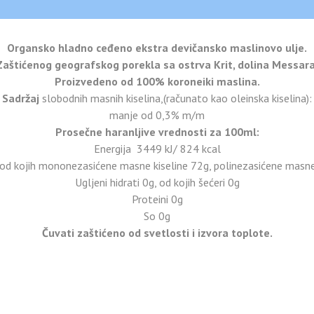
Organsko hladno ceđeno ekstra devičansko maslinovo ulje.
Zaštićenog geografskog porekla sa ostrva Krit, dolina Messara
Proizvedeno od 100% koroneiki maslina.
Sadržaj
slobodnih masnih kiselina,(računato kao oleinska kiselina):
manje od 0,3% m/m
Prosečne haranljive vrednosti za 100ml:
Energija 3449 kJ/ 824 kcal
 od kojih mononezasićene masne kiseline 72g, polinezasićene masne 
Ugljeni hidrati 0g, od kojih šećeri 0g
Proteini 0g
So 0g
Čuvati zaštićeno od svetlosti i izvora toplote.