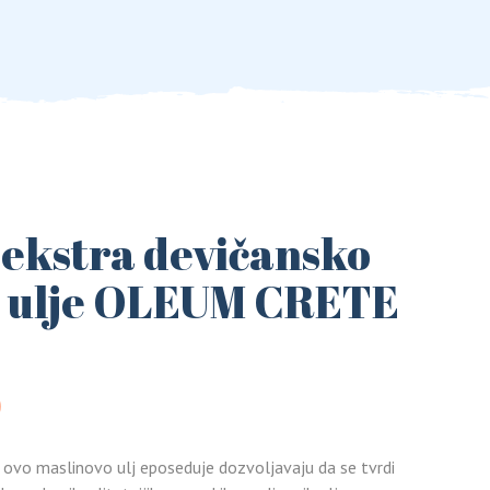
)
konzerve)
lenta
a
)
ekstra devičansko
konzerve)
o ulje OLEUM CRETE
D
ovo maslinovo ulj eposeduje dozvoljavaju da se tvrdi