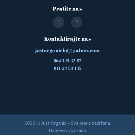
Pratite nas
Kontaktirajte nas
justorganicbg@yahoo.com
064 125 32 67
011 24 58 135
2020 © Just Organic – Sva prava zadržana.
Napravio:
Avokado