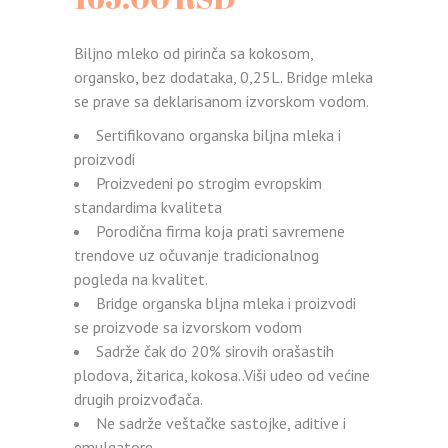
Biljno mleko od pirinča sa kokosom,
organsko, bez dodataka, 0,25L. Bridge mleka
se prave sa deklarisanom izvorskom vodom.
Sertifikovano organska biljna mleka i
proizvodi
Proizvedeni po strogim evropskim
standardima kvaliteta
Porodična firma koja prati savremene
trendove uz očuvanje tradicionalnog
pogleda na kvalitet.
Bridge organska bljna mleka i proizvodi
se proizvode sa izvorskom vodom
Sadrže čak do 20% sirovih orašastih
plodova, žitarica, kokosa..Viši udeo od većine
drugih proizvođača.
Ne sadrže veštačke sastojke, aditive i
emulgatore.