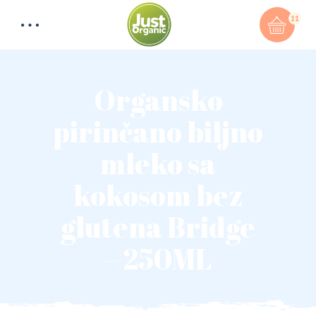
11
Organsko
pirinčano biljno
mleko sa
kokosom bez
glutena Bridge
– 250ML