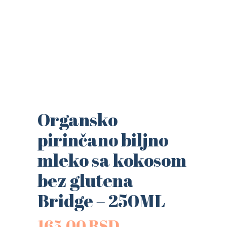
Organsko
pirinčano biljno
mleko sa kokosom
bez glutena
Bridge – 250ML
165.00
RSD