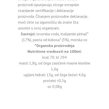
proizvodi ispunjavaju stroge evropske
standarde sertifikacije i deklaracije
proizvoda. Čitanjem proizvodne deklaracije,
moći ćete sa sigurnošću da znate šta
unosite u svoj organizam.
Sastojci:
izvorska voda, italijanski pirinač*
(17%), pasta od kokosa* (3%), morska so
*Organska proizvodnja
Nutritivne vrednosti na 100ml:
kcal 70; kJ 294
masti 1,8g, od čega zasićene masne kiseline
1,6g
ugljeni hidrati 13g, od čega šećeri 4,6g
proteini <0,5g
so 0,08g