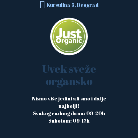
Kursulina 5, Beograd
Uvek sveže
organsko
Nismo više jedini ali smo i dalje
najbolji!
Svakog radnog dana: 09-20h
Subotom: 09-17h