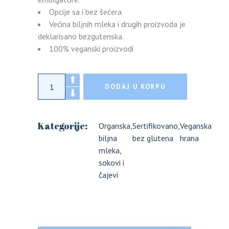
Opcije sa i bez šećera
Većina biljnih mleka i drugih proizvoda je
deklarisano bezgutenska.
100% veganski proizvodi
Organsko pirinčano biljno mleko sa kokoso
DODAJ U KORPU
Kategorije:
Organska
,
Sertifikovano
,
Veganska
biljna
bez glutena
hrana
mleka,
sokovi i
čajevi