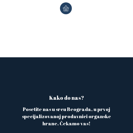
Kako do nas?
Posetite nas u srcu Beograda, u prvoj
specijalizovanoj prodavnici organske
hrane. Čekamo vas!