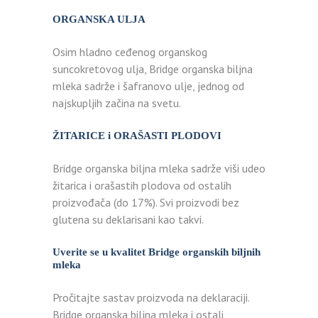
ORGANSKA ULJA
Osim hladno ceđenog organskog
suncokretovog ulja, Bridge organska biljna
mleka sadrže i šafranovo ulje, jednog od
najskupljih začina na svetu.
ŽITARICE i ORAŠASTI PLODOVI
Bridge organska biljna mleka sadrže viši udeo
žitarica i orašastih plodova od ostalih
proizvođača (do 17%). Svi proizvodi bez
glutena su deklarisani kao takvi.
Uverite se u kvalitet Bridge organskih biljnih
mleka
Pročitajte sastav proizvoda na deklaraciji.
Bridge organska biljna mleka i ostali