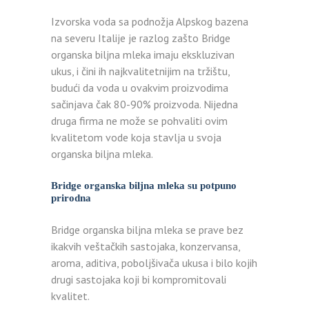
Izvorska voda sa podnožja Alpskog bazena
na severu Italije je razlog zašto Bridge
organska biljna mleka imaju ekskluzivan
ukus, i čini ih najkvalitetnijim na tržištu,
budući da voda u ovakvim proizvodima
sačinjava čak 80-90% proizvoda. Nijedna
druga firma ne može se pohvaliti ovim
kvalitetom vode koja stavlja u svoja
organska biljna mleka.
Bridge organska biljna mleka su potpuno
prirodna
Bridge organska biljna mleka se prave bez
ikakvih veštačkih sastojaka, konzervansa,
aroma, aditiva, poboljšivača ukusa i bilo kojih
drugi sastojaka koji bi kompromitovali
kvalitet.