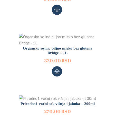
Organsko sojino biljno mleko bez glutena
Bridge – 1L
320.00
RSD
Prirodno1 voćni sok višnja i jabuka – 200ml
270.00
RSD