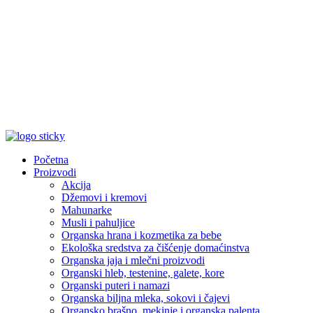
Početna
Proizvodi
Akcija
Džemovi i kremovi
Mahunarke
Musli i pahuljice
Organska hrana i kozmetika za bebe
Ekološka sredstva za čišćenje domaćinstva
Organska jaja i mlečni proizvodi
Organski hleb, testenine, galete, kore
Organski puteri i namazi
Organska biljna mleka, sokovi i čajevi
Organsko brašno, mekinje i organska palenta