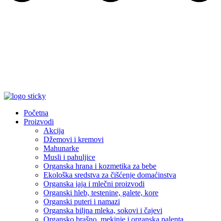
Početna
Proizvodi
Akcija
Džemovi i kremovi
Mahunarke
Musli i pahuljice
Organska hrana i kozmetika za bebe
Ekološka sredstva za čišćenje domaćinstva
Organska jaja i mlečni proizvodi
Organski hleb, testenine, galete, kore
Organski puteri i namazi
Organska biljna mleka, sokovi i čajevi
Organsko brašno, mekinje i organska palenta