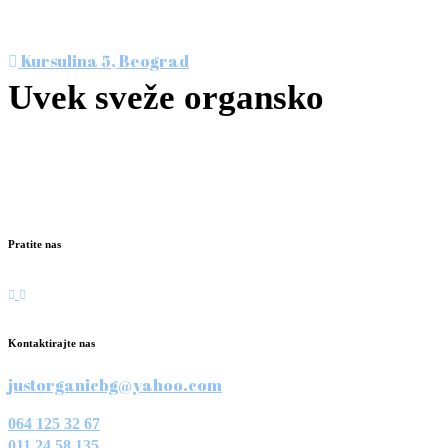
Posetite nas u srcu Beograda, u prvoj specijalizovanoj
prodavnici organske hrane. Čekamo vas!
Kursulina 5, Beograd
Uvek sveže organsko
Nismo više jedini ali smo i dalje najbolji!
Svakog radnog dana: 09-20h
Subotom: 09-17h
Pratite nas
Kontaktirajte nas
justorganicbg@yahoo.com
064 125 32 67
011 24 58 135