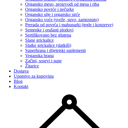
Organsko meso, proizvodi od mesa i riba
Organsko povrće i pečurke
Organsko ulje i organsko sirće
Organsko voće (sveže, suvo, zamrznuto)
Prerada od povrća i mahunarki (tegle i konzerve)
Semenke i orašasti plodovi
Sertifikovano bez glutena
Slane grickalice
Slatke grickalice (slatkiši)
Superhrana i dijetetski suplementi
Veganska hrana
Začini, sosevi i supe
Žitarice
Dostava
Uputstvo za kupovinu
Blog
Kontakt