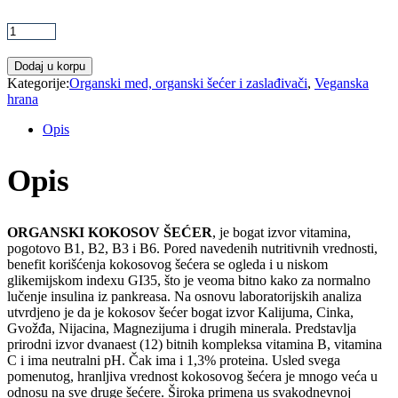
Fornatura
kokosov
šećer
-
Dodaj u korpu
400g
Kategorije:
Organski med, organski šećer i zaslađivači
,
Veganska
quantity
hrana
Opis
Opis
ORGANSKI KOKOSOV ŠEĆER
, je bogat izvor vitamina,
pogotovo B1, B2, B3 i B6. Pored navedenih nutritivnih vrednosti,
benefit korišćenja kokosovog šećera se ogleda i u niskom
glikemijskom indexu GI35, što je veoma bitno kako za normalno
lučenje insulina iz pankreasa. Na osnovu laboratorijskih analiza
utvrdjeno je da je kokosov šećer bogat izvor Kalijuma, Cinka,
Gvožđa, Nijacina, Magnezijuma i drugih minerala. Predstavlja
prirodni izvor dvanaest (12) bitnih kompleksa vitamina B, vitamina
C i ima neutralni pH. Čak ima i 1,3% proteina. Usled svega
pomenutog, hranljiva vrednost kokosovog šećera je mnogo veća u
odnosu na sve druge šećere. Široka primena us svakodnevnoj