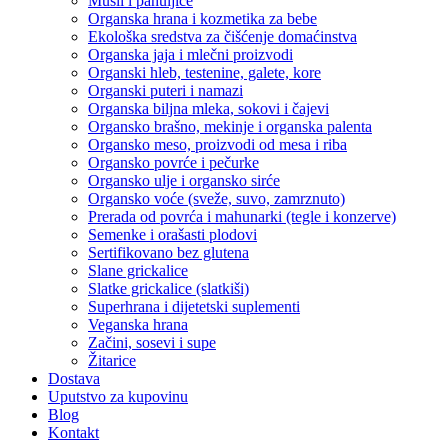
Musli i pahuljice
Organska hrana i kozmetika za bebe
Ekološka sredstva za čišćenje domaćinstva
Organska jaja i mlečni proizvodi
Organski hleb, testenine, galete, kore
Organski puteri i namazi
Organska biljna mleka, sokovi i čajevi
Organsko brašno, mekinje i organska palenta
Organsko meso, proizvodi od mesa i riba
Organsko povrće i pečurke
Organsko ulje i organsko sirće
Organsko voće (sveže, suvo, zamrznuto)
Prerada od povrća i mahunarki (tegle i konzerve)
Semenke i orašasti plodovi
Sertifikovano bez glutena
Slane grickalice
Slatke grickalice (slatkiši)
Superhrana i dijetetski suplementi
Veganska hrana
Začini, sosevi i supe
Žitarice
Dostava
Uputstvo za kupovinu
Blog
Kontakt