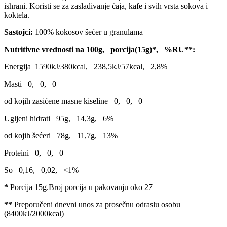
ishrani. Koristi se za zaslađivanje čaja, kafe i svih vrsta sokova i
koktela.
Sastojci:
100% kokosov šećer u granulama
Nutritivne vrednosti na 100g, porcija(15g)*, %RU**:
Energija 1590kJ/380kcal, 238,5kJ/57kcal, 2,8%
Masti 0, 0, 0
od kojih zasićene masne kiseline 0, 0, 0
Ugljeni hidrati 95g, 14,3g, 6%
od kojih šećeri 78g, 11,7g, 13%
Proteini 0, 0, 0
So 0,16, 0,02, <1%
*
Porcija 15g.Broj porcija u pakovanju oko 27
**
Preporučeni dnevni unos za prosečnu odraslu osobu
(8400kJ/2000kcal)