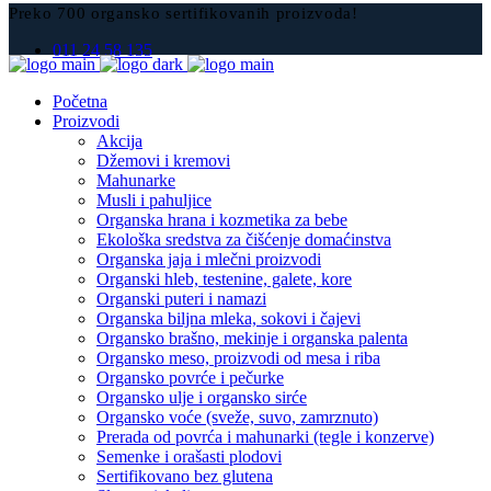
Preko 700 organsko sertifikovanih proizvoda!
011 24 58 135
Početna
Proizvodi
Akcija
Džemovi i kremovi
Mahunarke
Musli i pahuljice
Organska hrana i kozmetika za bebe
Ekološka sredstva za čišćenje domaćinstva
Organska jaja i mlečni proizvodi
Organski hleb, testenine, galete, kore
Organski puteri i namazi
Organska biljna mleka, sokovi i čajevi
Organsko brašno, mekinje i organska palenta
Organsko meso, proizvodi od mesa i riba
Organsko povrće i pečurke
Organsko ulje i organsko sirće
Organsko voće (sveže, suvo, zamrznuto)
Prerada od povrća i mahunarki (tegle i konzerve)
Semenke i orašasti plodovi
Sertifikovano bez glutena