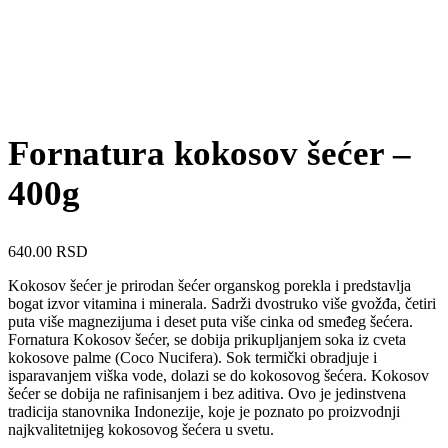
Fornatura kokosov šećer –
400g
640.00
RSD
Kokosov šećer je prirodan šećer organskog porekla i predstavlja
bogat izvor vitamina i minerala. Sadrži dvostruko više gvožđa, četiri
puta više magnezijuma i deset puta više cinka od smeđeg šećera.
Fornatura Kokosov šećer, se dobija prikupljanjem soka iz cveta
kokosove palme (Coco Nucifera). Sok termički obradjuje i
isparavanjem viška vode, dolazi se do kokosovog šećera. Kokosov
šećer se dobija ne rafinisanjem i bez aditiva. Ovo je jedinstvena
tradicija stanovnika Indonezije, koje je poznato po proizvodnji
najkvalitetnijeg kokosovog šećera u svetu.