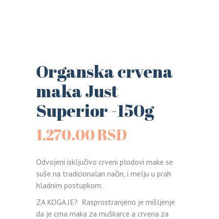
Organska crvena
maka Just
Superior -150g
1,270.00
RSD
Odvojeni isključivo crveni plodovi make se
suše na tradicionalan način, i melju u prah
hladnim postupkom.
ZA KOGA JE? Rasprostranjeno je mišljenje
da je crna maka za muškarce a crvena za