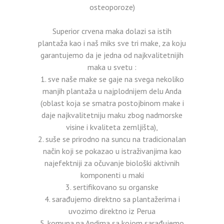
osteoporoze)
Superior crvena maka dolazi sa istih
plantaža kao i naš miks sve tri make, za koju
garantujemo da je jedna od najkvalitetnijih
maka u svetu :
sve naše make se gaje na svega nekoliko
manjih plantaža u najplodnijem delu Anda
(oblast koja se smatra postojbinom make i
daje najkvalitetniju maku zbog nadmorske
visine i kvaliteta zemljišta),
suše se prirodno na suncu na tradicionalan
način koji se pokazao u istraživanjima kao
najefektniji za očuvanje biološki aktivnih
komponenti u maki
sertifikovano su organske
sarađujemo direktno sa plantažerima i
uvozimo direktno iz Perua
komuna na Andima sa kojom sarađujemo