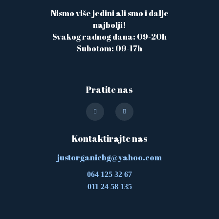
Nismo više jedini ali smo i dalje
najbolji!
Svakog radnog dana: 09-20h
Subotom: 09-17h
Pratite nas
Kontaktirajte nas
justorganicbg@yahoo.com
064 125 32 67
011 24 58 135