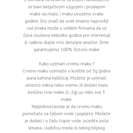
se bavi isključivom uzgojem i prodajom
make na malo, i maku uvozimo svake
godine, što znači da uvek imamo najsvežiji
rod (maka može u velikim firmama da se
čuva osušena nekoliko godina pre mlevenja)
radimo duple vrlo detaljne analize, čime
garantujemo 100% čistoću make
Kako uzimati crvenu maku ?
Crvenu maku uzimajte u količini od 3g (jedna
puna kafena kašičica). Možete je uzimati
umesto miksa neko vreme, ili dodati malu
količinu crne make (1-2g) uz miks sve 3
make.
Najjednostavnije je da crvenu maku
pomešate sa čašom vode i popijete. Možete
je dodati i u čašu tople vode, iscedite pola
limuna, i kašičicu meda ili nekog biljnog