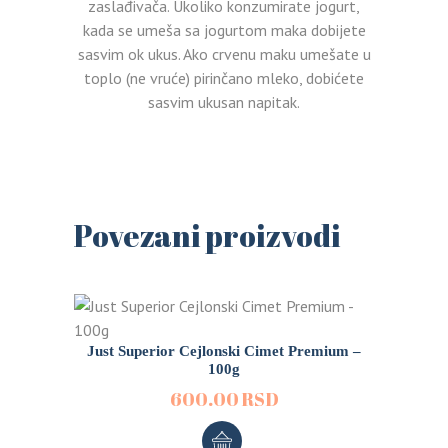
zaslađivača. Ukoliko konzumirate jogurt,
kada se umeša sa jogurtom maka dobijete
sasvim ok ukus. Ako crvenu maku umešate u
toplo (ne vruće) pirinčano mleko, dobićete
sasvim ukusan napitak.
Povezani proizvodi
Just Superior Cejlonski Cimet Premium –
100g
600.00
RSD