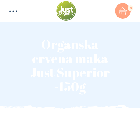
0
Organska
crvena maka
Just Superior
-150g