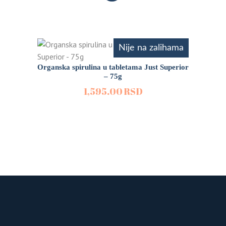
Nije na zalihama
Organska spirulina u tabletama Just Superior
– 75g
1,595.00
RSD