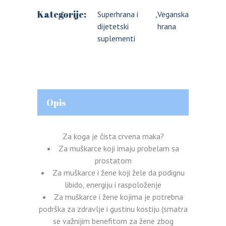
Kategorije:
Superhrana i
,
Veganska
dijetetski
hrana
suplementi
Opis
Za koga je čista crvena maka?
Za muškarce koji imaju probelam sa
prostatom
Za muškarce i žene koji žele da podignu
libido, energiju i raspoloženje
Za muškarce i žene kojima je potrebna
podrška za zdravlje i gustinu kostiju (smatra
se važnijim benefitom za žene zbog