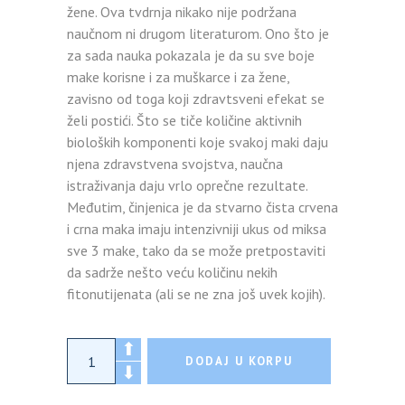
žene. Ova tvdrnja nikako nije podržana
naučnom ni drugom literaturom. Ono što je
za sada nauka pokazala je da su sve boje
make korisne i za muškarce i za žene,
zavisno od toga koji zdravtsveni efekat se
želi postići. Što se tiče količine aktivnih
bioloških komponenti koje svakoj maki daju
njena zdravstvena svojstva, naučna
istraživanja daju vrlo oprečne rezultate.
Međutim, činjenica je da stvarno čista crvena
i crna maka imaju intenzivniji ukus od miksa
sve 3 make, tako da se može pretpostaviti
da sadrže nešto veću količinu nekih
fitonutijenata (ali se ne zna još uvek kojih).
Organska crvena maka Just Superior -150g
DODAJ U KORPU