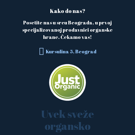
Kako do nas?
Posetite nas u srcu Beograda, u prvoj
specijalizovanoj prodavnici organske
hrane. Čekamo vas!
Kursulina 5, Beograd
Uvek sveže
organsko