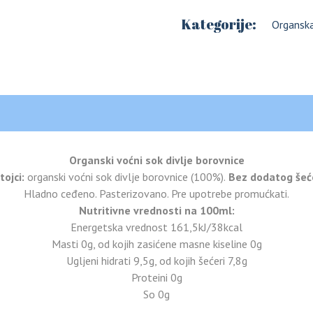
Žitarice
Kategorije:
Organska 
Organski voćni sok divlje borovnice
tojci:
organski voćni sok divlje borovnice (100%).
Bez dodatog šeć
Hladno ceđeno. Pasterizovano. Pre upotrebe promućkati.
Nutritivne vrednosti na 100ml:
Energetska vrednost 161,5kJ/38kcal
Masti 0g, od kojih zasićene masne kiseline 0g
Ugljeni hidrati 9,5g, od kojih šećeri 7,8g
Proteini 0g
So 0g