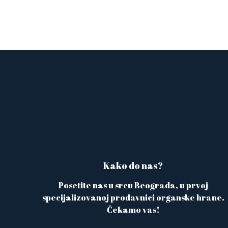
Kako do nas?
Posetite nas u srcu Beograda, u prvoj
specijalizovanoj prodavnici organske hrane.
Čekamo vas!