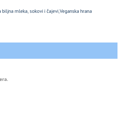
biljna mleka, sokovi i čajevi
,
Veganska hrana
era.