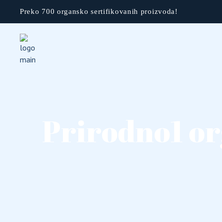
Preko 700 organsko sertifikovanih proizvoda!
Prirodno1 or