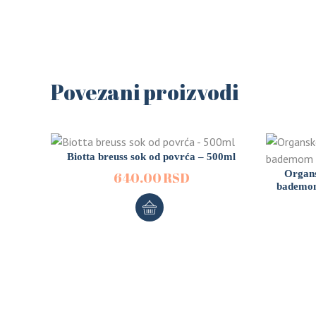
Povezani proizvodi
Biotta breuss sok od povrća – 500ml
Organs
640.00
RSD
bademom