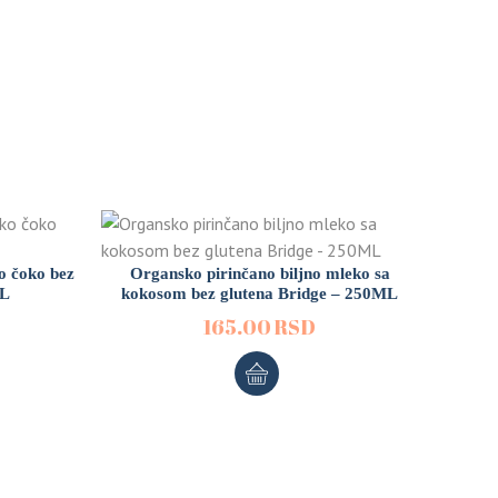
o čoko bez
Organsko pirinčano biljno mleko sa
ML
kokosom bez glutena Bridge – 250ML
165.00
RSD