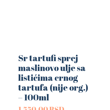
Sr tartufi sprej
maslinovo ulje sa
listićima crnog
tartufa (nije org.)
– 100ml
1,550.00
RSD