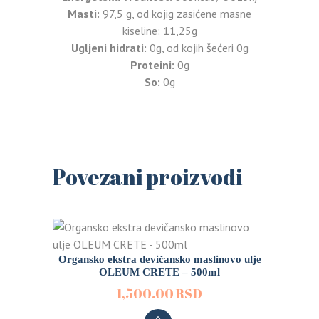
Masti:
97,5 g, od kojig zasićene masne
kiseline: 11,25g
Ugljeni hidrati:
0g, od kojih šećeri 0g
Proteini:
0g
So:
0g
Povezani proizvodi
Organsko ekstra devičansko maslinovo ulje
OLEUM CRETE – 500ml
1,500.00
RSD