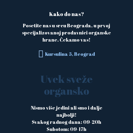
Kako do nas?
Posetite nas u srcu Beograda, u prvoj
specijalizovanoj prodavnici organske
hrane. Čekamo vas!
Kursulina 5, Beograd
Uvek sveže
organsko
Nismo više jedini ali smo i dalje
najbolji!
Svakog radnog dana: 09-20h
Subotom: 09-17h