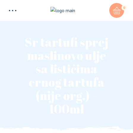
0
Sr tartufi sprej
maslinovo ulje
sa listićima
crnog tartufa
(nije org.) –
100ml