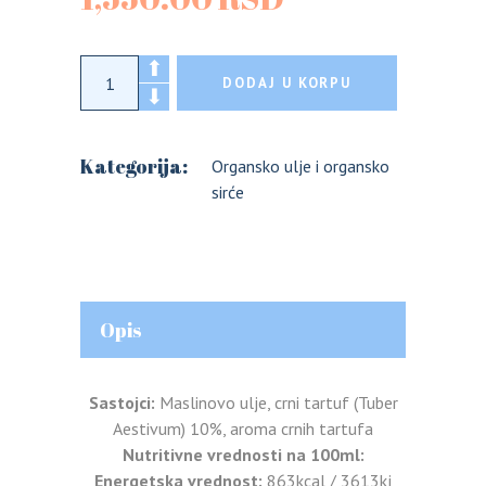
Sr tartufi sprej maslinovo ulje sa listićima 
DODAJ U KORPU
Kategorija:
Organsko ulje i organsko
sirće
Opis
Sastojci:
Maslinovo ulje, crni tartuf (Tuber
Aestivum) 10%, aroma crnih tartufa
Nutritivne vrednosti na 100ml:
Energetska vrednost:
863kcal / 3613kj