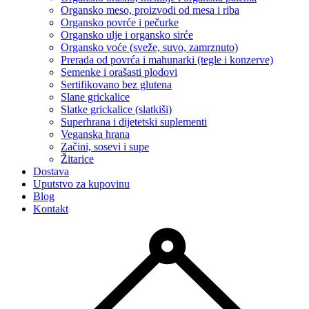
Organsko meso, proizvodi od mesa i riba
Organsko povrće i pečurke
Organsko ulje i organsko sirće
Organsko voće (sveže, suvo, zamrznuto)
Prerada od povrća i mahunarki (tegle i konzerve)
Semenke i orašasti plodovi
Sertifikovano bez glutena
Slane grickalice
Slatke grickalice (slatkiši)
Superhrana i dijetetski suplementi
Veganska hrana
Začini, sosevi i supe
Žitarice
Dostava
Uputstvo za kupovinu
Blog
Kontakt