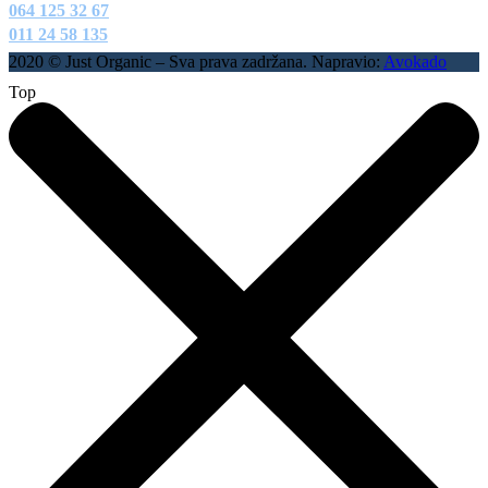
064 125 32 67
011 24 58 135
2020 © Just Organic – Sva prava zadržana. Napravio:
Avokado
Top