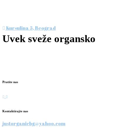
Posetite nas u srcu Beograda, u prvoj specijalizovanoj
prodavnici organske hrane. Čekamo vas!
Kursulina 5, Beograd
Uvek sveže organsko
Nismo više jedini ali smo i dalje najbolji!
Svakog radnog dana: 09-20h
Subotom: 09-17h
Pratite nas
Kontaktirajte nas
justorganicbg@yahoo.com