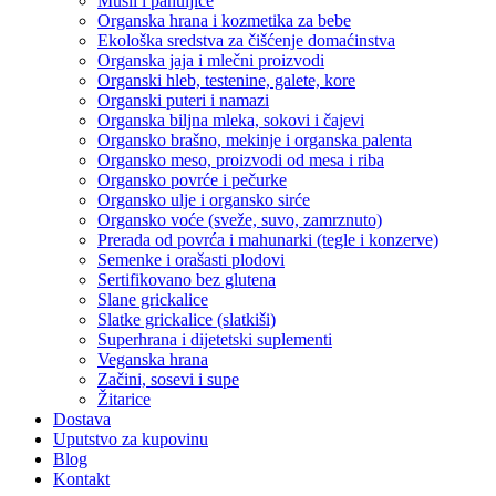
Musli i pahuljice
Organska hrana i kozmetika za bebe
Ekološka sredstva za čišćenje domaćinstva
Organska jaja i mlečni proizvodi
Organski hleb, testenine, galete, kore
Organski puteri i namazi
Organska biljna mleka, sokovi i čajevi
Organsko brašno, mekinje i organska palenta
Organsko meso, proizvodi od mesa i riba
Organsko povrće i pečurke
Organsko ulje i organsko sirće
Organsko voće (sveže, suvo, zamrznuto)
Prerada od povrća i mahunarki (tegle i konzerve)
Semenke i orašasti plodovi
Sertifikovano bez glutena
Slane grickalice
Slatke grickalice (slatkiši)
Superhrana i dijetetski suplementi
Veganska hrana
Začini, sosevi i supe
Žitarice
Dostava
Uputstvo za kupovinu
Blog
Kontakt