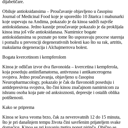
dijabetičare.
Obiluje antioksidansima – Proučavanje objavljeno u časopisu
Journal of Medicinal Food koje je uporedilo 10 žitarica i mahunarki
koje uspevaju na Andima, pokazalo je da kinoa sadrži najviše
antioksidanasa. Jedno kasnije proučavanje pokazalo je da proklijala
kinoa ima još više antioksidanasa. Namirnice bogate
antioksidansima su poznate po tome što usporavaju procese starenja
i pomažu u prevenciji degenerativnih bolesti kao što su rak, artritis,
makularna degeneracija i Alchajmerrova bolest.
Bogata kvercetinom i kempferolom
Kinoa je odličan izvor dva flavonoida – kvercetina i kempferola,
koja poseduju antiinflamatorna, antivrusna i antikancerogena
svojstva. Jedno proučavanja, objavljeno u časopisu
Neuropharmacology, pokazalo je čak da flavonoidi poseduju i
antidepresivna svojstva, što čini kinou značajnom namirnicom za
ishranu osoba koja pate od anksioznosti, depresije i ostalih oblika
potištenosti.
Kako se priprema
Kinoa se kuva veoma brzo, čak za neverovatnih 12 do 15 minuta,
što je pri današnjem tempu života čini savršenim prijateljem svake
domaćice. Kinoa se pri kuvanju tretira poput pirinča. Obično se