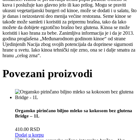
kuva i poslužuje kao glavno jelo ili kao prilog. Mogu se praviti
ukusni vegetarijanski burgeri od kinoe, može se dodati i u salatu, što
je danas i neizostavni deo menija većine restorana. Seme kinoe se
takođe može samleti i koristiti za pripremu brašna, tako da lako
možete da dobijete egzotično brašno bez glutena. Kinoa se može
koristiti i kao hrana za bebe. Zanimljiva informacija je i da je 2013.
godina proglašena „Međunarodnom godinom kinoe“ od strane
Ujedinjenih Nacija zbog svojih potencijala da doprinese sigurnosti
hrane u svetu. Iako kinoa tehnički nije zrno, ona se i dalje smatra za
hranu „celog zrna“.
Povezani proizvodi
Organsko pirinčano biljno mleko sa kokosom bez glutena
Bridge – 1L
410.00
RSD
Dodaj u korpu