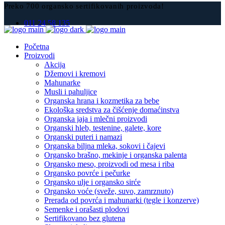
Preko 700 organsko sertifikovanih proizvoda!
011 24 58 135
Početna
Proizvodi
Akcija
Džemovi i kremovi
Mahunarke
Musli i pahuljice
Organska hrana i kozmetika za bebe
Ekološka sredstva za čišćenje domaćinstva
Organska jaja i mlečni proizvodi
Organski hleb, testenine, galete, kore
Organski puteri i namazi
Organska biljna mleka, sokovi i čajevi
Organsko brašno, mekinje i organska palenta
Organsko meso, proizvodi od mesa i riba
Organsko povrće i pečurke
Organsko ulje i organsko sirće
Organsko voće (sveže, suvo, zamrznuto)
Prerada od povrća i mahunarki (tegle i konzerve)
Semenke i orašasti plodovi
Sertifikovano bez glutena