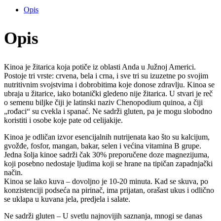
quantity
Opis
Opis
Kinoa je žitarica koja potiče iz oblasti Anda u Južnoj Americi.
Postoje tri vrste: crvena, bela i crna, i sve tri su izuzetne po svojim
nutritivnim svojstvima i dobrobitima koje donose zdravlju. Kinoa se
ubraja u žitarice, iako botanički gledeno nije žitarica. U stvari je reč
o semenu biljke čiji je latinski naziv Chenopodium quinoa, a čiji
„rođaci“ su cvekla i spanać. Ne sadrži gluten, pa je mogu slobodno
koristiti i osobe koje pate od celijakije.
Kinoa je odličan izvor esencijalnih nutrijenata kao što su kalcijum,
gvožđe, fosfor, mangan, bakar, selen i većina vitamina B grupe.
Jedna šolja kinoe sadrži čak 30% preporučene doze magnezijuma,
koji posebno nedostaje ljudima koji se hrane na tipičan zapadnjački
način.
Kinoa se lako kuva – dovoljno je 10-20 minuta. Kad se skuva, po
konzistenciji podseća na pirinač, ima prijatan, orašast ukus i odlično
se uklapa u kuvana jela, predjela i salate.
Ne sadrži gluten – U svetlu najnovijih saznanja, mnogi se danas