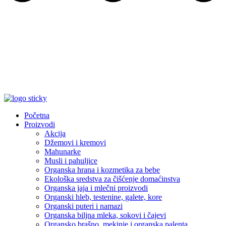
Početna
Proizvodi
Akcija
Džemovi i kremovi
Mahunarke
Musli i pahuljice
Organska hrana i kozmetika za bebe
Ekološka sredstva za čišćenje domaćinstva
Organska jaja i mlečni proizvodi
Organski hleb, testenine, galete, kore
Organski puteri i namazi
Organska biljna mleka, sokovi i čajevi
Organsko brašno, mekinje i organska palenta