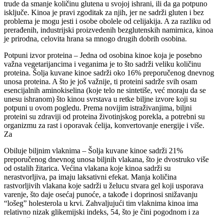
trude da smanje količinu glutena u svojoj ishrani, ili da ga potpuno
isključe. Kinoa je pravi zgoditak za njih, jer ne sadrži gluten i bez
problema je mogu jesti i osobe obolele od celijakija. A za razliku od
prerađenih, industrijski proizvedenih bezglutenskih namirnica, kinoa
je prirodna, celovita hrana sa mnogo drugih dobrih osobina.
Potpuni izvor proteina – Jedna od osobina kinoe koja je posebno
važna vegetarijancima i veganima je to što sadrži veliku količinu
proteina. Šolja kuvane kinoe sadrži oko 16% preporučenog dnevnog
unosa proteina. A što je još važnije, ti proteini sadrže svih osam
esencijalnih aminokiselina (koje telo ne sintetiše, već moraju da se
unesu ishranom) što kinou svrstava u retke biljne izvore koji su
potpuni u ovom pogledu. Prema novijim istraživanjima, biljni
proteini su zdraviji od proteina životinjskog porekla, a potrebni su
organizmu za rast i oporavak ćelija, konvertovanje energije i više.
Za
Obiluje biljnim vlaknima – Šolja kuvane kinoe sadrži 21%
preporučenog dnevnog unosa biljnih vlakana, što je dvostruko više
od ostalih žitarica. Većina vlakana koje kinoa sadrži su
nerastvorljiva, pa imaju laksativni efekat. Manja količina
rastvorljivih vlakana koje sadrži u želucu stvara gel koji usporava
varenje, što daje osećaj punoće, a takođe i doprinosi snižavanju
“lošeg” holesterola u krvi. Zahvaljujući tim vlaknima kinoa ima
relativno nizak glikemijski indeks, 54, što je čini pogodnom i za